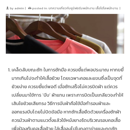
by
admin
|
posted in:
บทความเกี่ยวกับยูนิฟอร์มพนักงาน เสื้อโปโลพนักงาน
|
เคล็ดลับขณะซัก ในการซักมือ ควรขยี้แต่พอประมาณ หากขยี้
มากเกินไปจะทำให้เสื้อย้วย โดยเฉพาะคอและแขนซึ่งเป็นจุดที่
ย้วยง่าย ควรขยี้แต่พอดี เมื่อซักเสร็จไม่ควรบิดผ้า แต่ควร
เปลี่ยนมาใช้การ ‘บีบ’ ผ้าแทน เพราะการบิดเป็นเกลียวจะทำให้
เส้นใยย้วยเสียทรง วิธีการบีบผ้าคือใช้มือกำรอบผ้าและ
ออกแรงบีบโดยไม่บิดข้อมือ หากซักเสื้อยืดด้วยเครื่องซักผ้า
ควรม้วนผ้าตามแนวตั้งแล้วใช้หนังยางรัดบริเวณรอบคอเสื้อ
เพื่อป้องกันคอเสื้อย้วย ใส่เสื้อลงไปในถุงตาข่ายและกดซัก