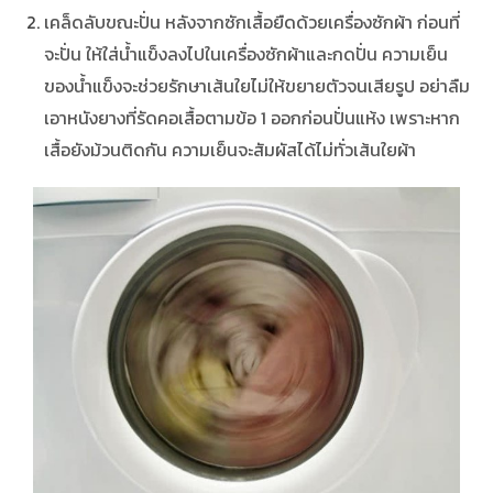
เคล็ดลับขณะปั่น หลังจากซักเสื้อยืดด้วยเครื่องซักผ้า ก่อนที่
จะปั่น ให้ใส่น้ำแข็งลงไปในเครื่องซักผ้าและกดปั่น ความเย็น
ของน้ำแข็งจะช่วยรักษาเส้นใยไม่ให้ขยายตัวจนเสียรูป อย่าลืม
เอาหนังยางที่รัดคอเสื้อตามข้อ 1 ออกก่อนปั่นแห้ง เพราะหาก
เสื้อยังม้วนติดกัน ความเย็นจะสัมผัสได้ไม่ทั่วเส้นใยผ้า