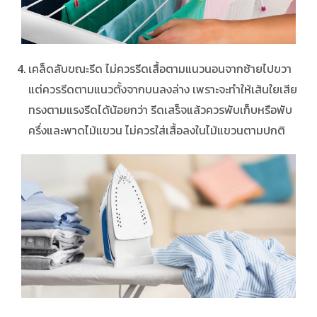
เคล็ดลับขณะรีด ไม่ควรรีดเสื้อตามแนวนอนจากซ้ายไปขวา
แต่ควรรีดตามแนวตั้งจากบนลงล่าง เพราะจะทำให้เส้นใยเสีย
ทรงตามแรงรีดได้น้อยกว่า รีดเสร็จแล้วควรพับเก็บหรือพับ
ครึ่งและพาดไม้แขวน ไม่ควรใส่เสื้อลงในไม้แขวนตามปกติ