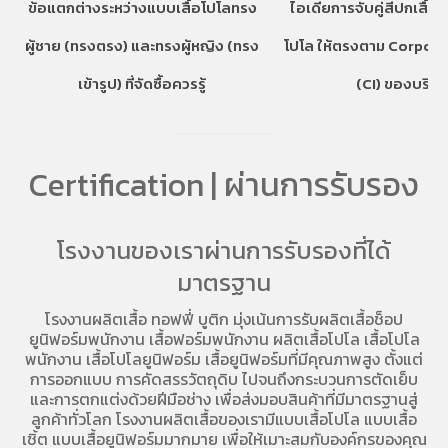
ข้อแตกต่างระหว่างแบบเสื้อโปโลทรง
ไอเดียการจับคู่สีปกเสื้อ
ผู้ชาย (ทรงตรง) และทรงผู้หญิง (ทรง
โปโล ให้ตรงตาม Corpora
เข้ารูป) ที่จัดซื้อควรรู้
(CI) ของบริษั
Certification | ผ่านการรับรอง
โรงงานของเราผ่านการรับรองที่ได้
มาตรฐาน
โรงงานผลิตเสื้อ
ทอฟฟี่ บูติก มุ่งเน้นการ
รับผลิตเสื้อช็อป
ยูนิฟอร์มพนักงาน เสื้อฟอร์มพนักงาน
ผลิตเสื้อโปโล
เสื้อโปโล
พนักงาน
เสื้อโปโลยูนิฟอร์ม
เสื้อยูนิฟอร์มที่มีคุณภาพสูง ตั้งแต่
การออกแบบ การคัดสรรวัตถุดิบ ไปจนถึงกระบวนการตัดเย็บ
และการตกแต่งด้วยฝีมือช่าง เพื่อส่งมอบสินค้าที่มีมาตรฐานสู่
ลูกค้าทั่วโลก โรงงานผลิตเสื้อของเรามี
แบบเสื้อโปโล
แบบเสื้อ
เชิ้ต แบบเสื้อยูนิฟอร์มมากมาย เพื่อให้เมาะสมกับองค์กรของคุณ