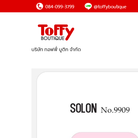
บริษัท ทอฟฟี่ บูติก จำกัด