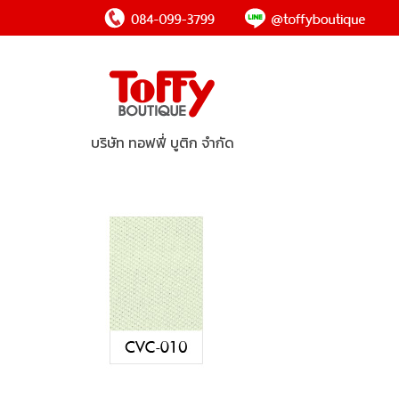
บริษัท ทอฟฟี่ บูติก จำกัด