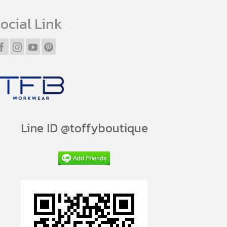
ocial Link
Line ID @toffyboutique