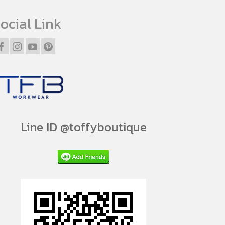
ocial Link
Line ID @toffyboutique