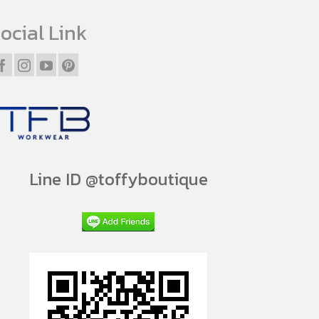
ocial Link
Line ID @toffyboutique