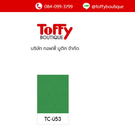
บริษัท ทอฟฟี่ บูติก จำกัด