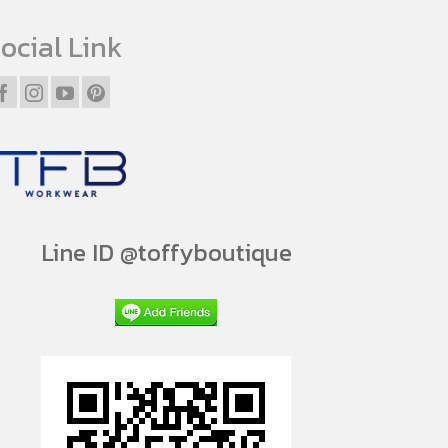
ocial Link
Line ID @toffyboutique