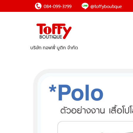
บริษัท ทอฟฟี่ บูติก จำกัด