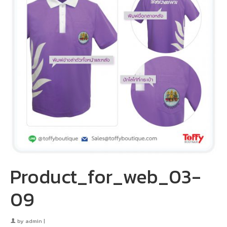
Product_for_web_03-
09
by
admin
|