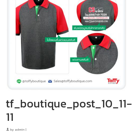
tf_boutique_post_10_11-
11
by
admin
|