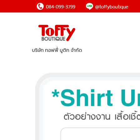
บริษัท ทอฟฟี่ บูติก จำกัด