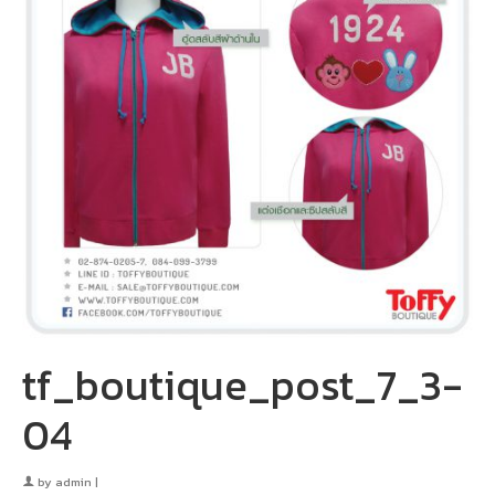
tf_boutique_post_7_3-
04
by
admin
|