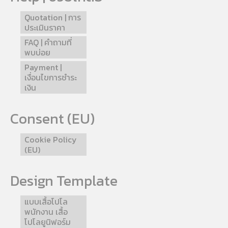
Quotation | การ
ประเมินราคา
FAQ | คำถามที่
พบบ่อย
Payment |
เงื่อนไขการชำระ
เงิน
Consent (EU)
Cookie Policy
(EU)
Design Template
แบบเสื้อโปโล
พนักงาน เสื้อ
โปโลยูนิฟอร์ม