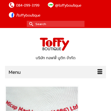
Search
for:
บริษัท ทอฟฟี่ บูติก จำกัด
Menu