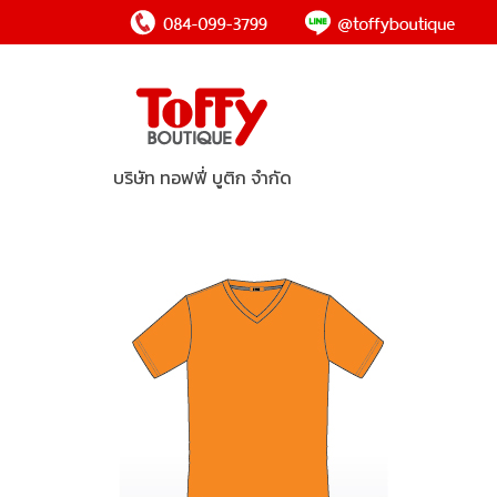
บริษัท ทอฟฟี่ บูติก จำกัด