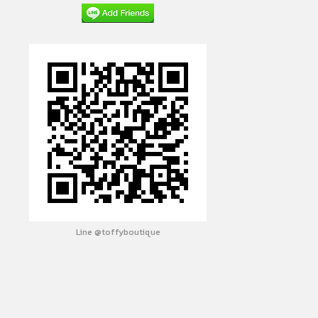
Line @toffyboutique