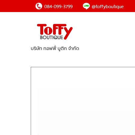
บริษัท ทอฟฟี่ บูติก จำกัด