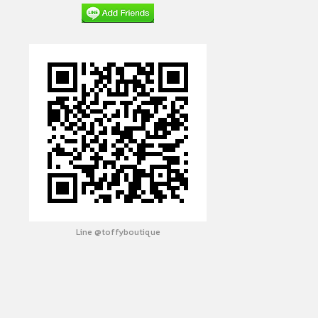
Line @toffyboutique