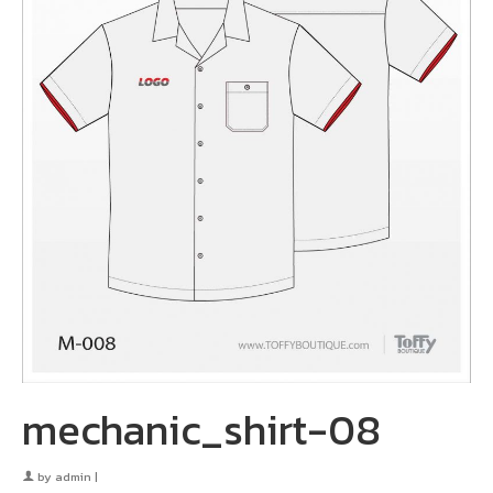
mechanic_shirt-08
by
admin
|