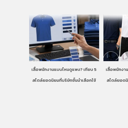
เสื้อพนักงานแบบไหนดูแพง? เทียบ 5
เสื้อพนักง
สไตล์ยอดนิยมที่บริษัทชั้นนำเลือกใช้
สไตล์ยอดนิย