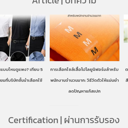
Article | บทความ
านแบบไหนดูแพง? เทียบ 5
การเลือกไซส์เสื้อโปโลยูนิฟอร์มสำหรับ
ต
มที่บริษัทชั้นนำเลือกใช้
พนักงานจำนวนมาก: วิธีวัดตัวให้แม่นยำ
ส
ลดปัญหาแก้สเปก
Certification | ผ่านการรับรอง