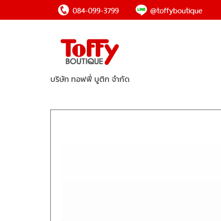
บริษัท ทอฟฟี่ บูติก จำกัด