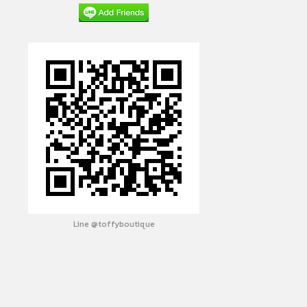
Line @toffyboutique