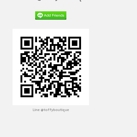
Line @toffyboutique