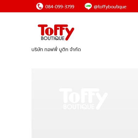
บริษัท ทอฟฟี่ บูติก จำกัด