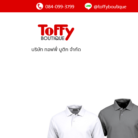
บริษัท ทอฟฟี่ บูติก จำกัด