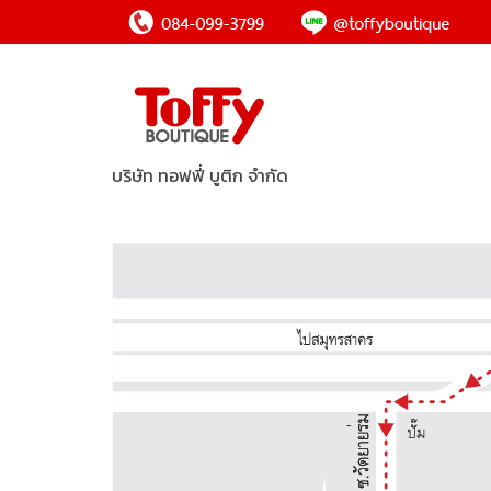
บริษัท ทอฟฟี่ บูติก จำกัด