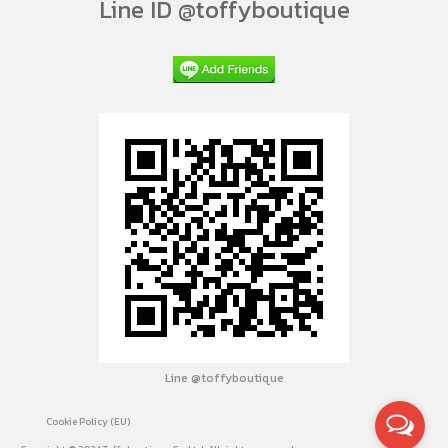
Line ID @toffyboutique
Line @toffyboutique
Cookie Policy (EU)