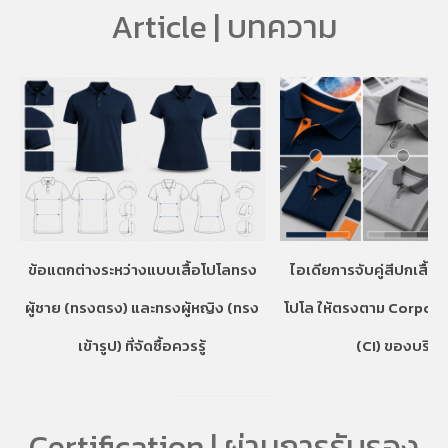
Article | บทความ
ข้อแตกต่างระหว่างแบบเสื้อโปโลทรง
ไอเดียการจับคู่สีปกเสื้อ
ผู้ชาย (ทรงตรง) และทรงผู้หญิง (ทรง
โปโล ให้ตรงตาม Corpora
เข้ารูป) ที่จัดซื้อควรรู้
(CI) ของบริษั
Certification | ผ่านการรับรอง