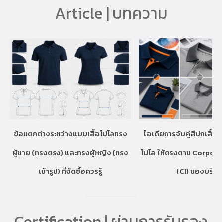
Article | บทความ
ข้อแตกต่างระหว่างแบบเสื้อโปโลทรง
ไอเดียการจับคู่สีปกเสื้อ
ผู้ชาย (ทรงตรง) และทรงผู้หญิง (ทรง
โปโล ให้ตรงตาม Corpora
เข้ารูป) ที่จัดซื้อควรรู้
(CI) ของบริษั
Certification | ผ่านการรับรอง