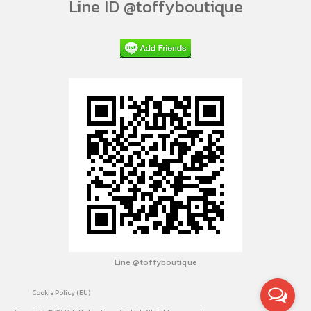
Line ID @toffyboutique
Line @toffyboutique
Cookie Policy (EU)