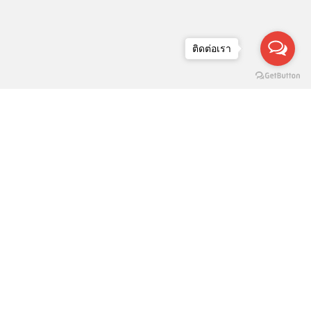
ติดต่อเรา
ารเลือกไซส์เสื้อโปโลยูนิฟอร์มสำหรับ
นักงานจำนวนมาก: วิธีวัดตัวให้แม่นยำ
ลดปัญหาแก้สเปก
รวมแบบเสื้อโปโลยอดนิยมปี 2025
ำหรับทำยูนิฟอร์มบริษัท สวย เรียบ หรู