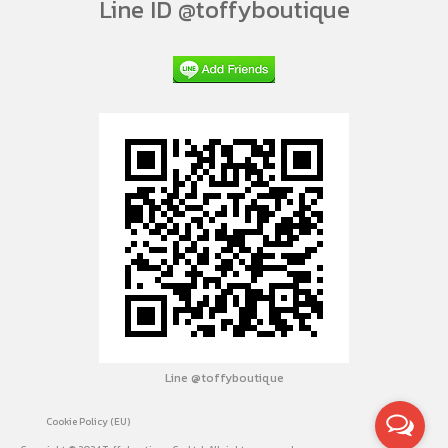
Line ID @toffyboutique
Line @toffyboutique
Cookie Policy (EU)