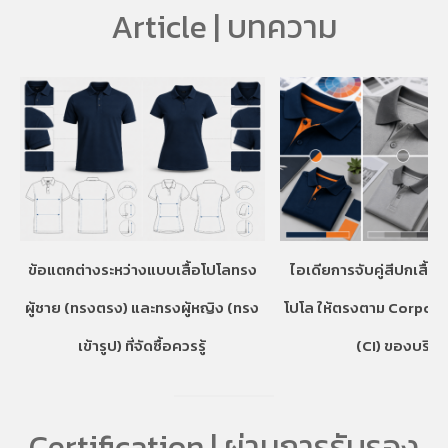
Article | บทความ
ข้อแตกต่างระหว่างแบบเสื้อโปโลทรง
ไอเดียการจับคู่สีปกเสื้อ
ผู้ชาย (ทรงตรง) และทรงผู้หญิง (ทรง
โปโล ให้ตรงตาม Corpora
เข้ารูป) ที่จัดซื้อควรรู้
(CI) ของบริษั
Certification | ผ่านการรับรอง