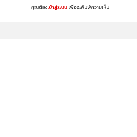
คุณต้อง
เข้าสู่ระบบ
เพื่อจะพิมพ์ความเห็น
เสื้อพนักงานแบบไหนดูแพง? เทียบ 5
เสื้อพนักง
สไตล์ยอดนิยมที่บริษัทชั้นนำเลือกใช้
สไตล์ยอดนิย