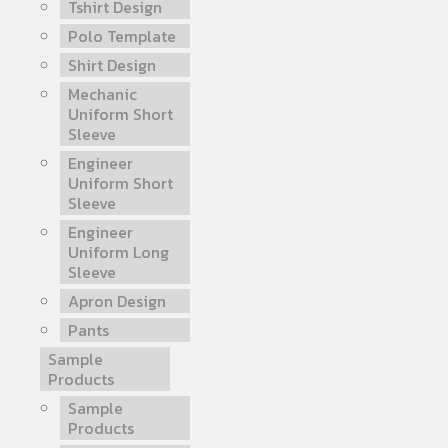
Tshirt Design
Polo Template
Shirt Design
Mechanic
Uniform Short
Sleeve
Engineer
Uniform Short
Sleeve
Engineer
Uniform Long
Sleeve
Apron Design
Pants
Sample
Products
Sample
Products