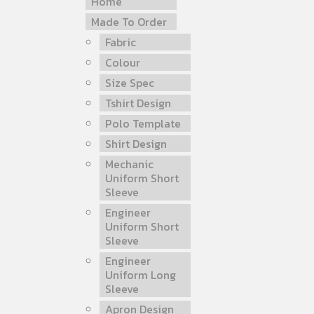
Home
Made To Order
Fabric
Colour
Size Spec
Tshirt Design
Polo Template
Shirt Design
Mechanic
Uniform Short
Sleeve
Engineer
Uniform Short
Sleeve
Engineer
Uniform Long
Sleeve
Apron Design