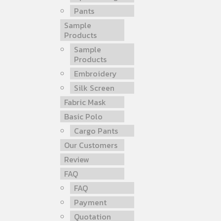
Pants
Sample
Products
Sample
Products
Embroidery
Silk Screen
Fabric Mask
Basic Polo
Cargo Pants
Our Customers
Review
FAQ
FAQ
Payment
Quotation