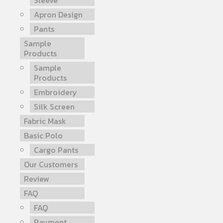
Sleeve
Apron Design
Pants
Sample
Products
Sample
Products
Embroidery
Silk Screen
Fabric Mask
Basic Polo
Cargo Pants
Our Customers
Review
FAQ
FAQ
Payment