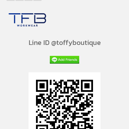
Line ID @toffyboutique