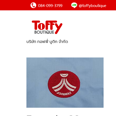
บริษัท ทอฟฟี่ บูติก จำกัด