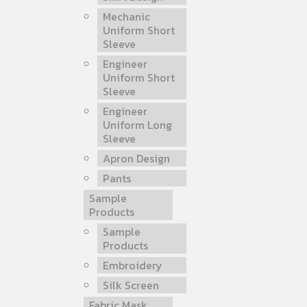
Mechanic
Uniform Short
Sleeve
Engineer
Uniform Short
Sleeve
Engineer
Uniform Long
Sleeve
Apron Design
Pants
Sample
Products
Sample
Products
Embroidery
Silk Screen
Fabric Mask