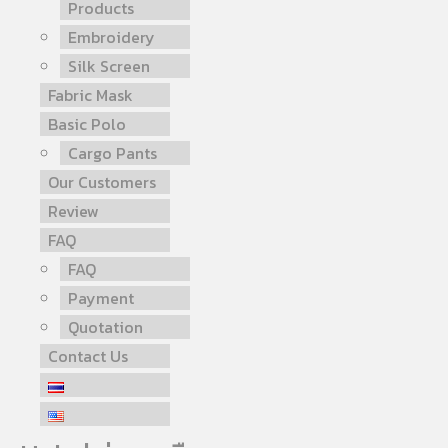
Products
Embroidery
Silk Screen
Fabric Mask
Basic Polo
Cargo Pants
Our Customers
Review
FAQ
FAQ
Payment
Quotation
Contact Us