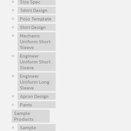
Size Spec
Tshirt Design
Polo Template
Shirt Design
Mechanic
Uniform Short
Sleeve
Engineer
Uniform Short
Sleeve
Engineer
Uniform Long
Sleeve
Apron Design
Pants
Sample
Products
Sample