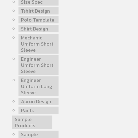
Size Spec
Tshirt Design
Polo Template
Shirt Design
Mechanic
Uniform Short
Sleeve
Engineer
Uniform Short
Sleeve
Engineer
Uniform Long
Sleeve
Apron Design
Pants
Sample
Products
Sample