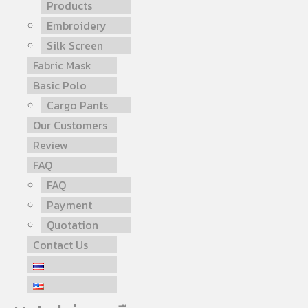
Products
Embroidery
Silk Screen
Fabric Mask
Basic Polo
Cargo Pants
Our Customers
Review
FAQ
FAQ
Payment
Quotation
Contact Us