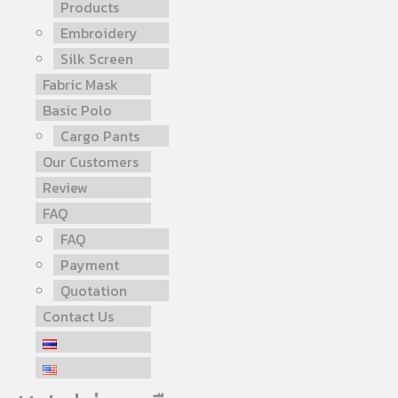
Products
Embroidery
Silk Screen
Fabric Mask
Basic Polo
Cargo Pants
Our Customers
Review
FAQ
FAQ
Payment
Quotation
Contact Us