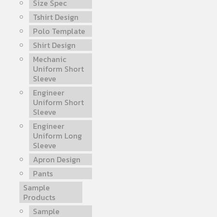
Size Spec
Tshirt Design
Polo Template
Shirt Design
Mechanic
Uniform Short
Sleeve
Engineer
Uniform Short
Sleeve
Engineer
Uniform Long
Sleeve
Apron Design
Pants
Sample
Products
Sample