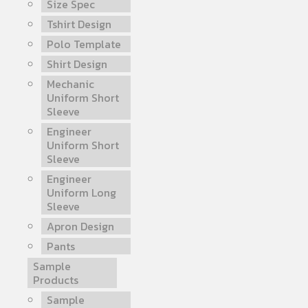
Size Spec
Tshirt Design
Polo Template
Shirt Design
Mechanic
Uniform Short
Sleeve
Engineer
Uniform Short
Sleeve
Engineer
Uniform Long
Sleeve
Apron Design
Pants
Sample
Products
Sample