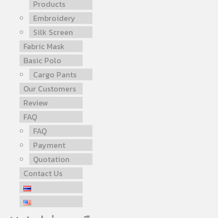
Products
Embroidery
Silk Screen
Fabric Mask
Basic Polo
Cargo Pants
Our Customers
Review
FAQ
FAQ
Payment
Quotation
Contact Us