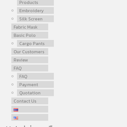
Products
Embroidery
Silk Screen
Fabric Mask
Basic Polo
Cargo Pants
Our Customers
Review
FAQ
FAQ
Payment
Quotation
Contact Us