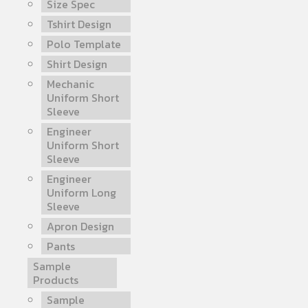
Size Spec
Tshirt Design
Polo Template
Shirt Design
Mechanic
Uniform Short
Sleeve
Engineer
Uniform Short
Sleeve
Engineer
Uniform Long
Sleeve
Apron Design
Pants
Sample
Products
Sample