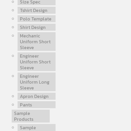
Size Spec
Tshirt Design
Polo Template
Shirt Design
Mechanic
Uniform Short
Sleeve
Engineer
Uniform Short
Sleeve
Engineer
Uniform Long
Sleeve
Apron Design
Pants
Sample
Products
Sample