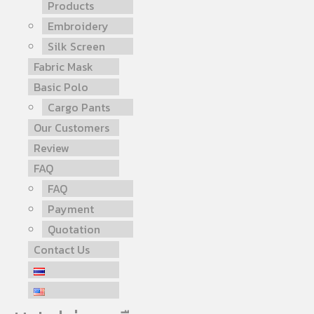
Products
Embroidery
Silk Screen
Fabric Mask
Basic Polo
Cargo Pants
Our Customers
Review
FAQ
FAQ
Payment
Quotation
Contact Us