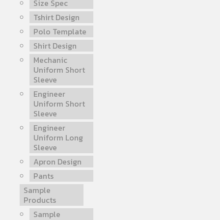
Size Spec
Tshirt Design
Polo Template
Shirt Design
Mechanic
Uniform Short
Sleeve
Engineer
Uniform Short
Sleeve
Engineer
Uniform Long
Sleeve
Apron Design
Pants
Sample
Products
Sample