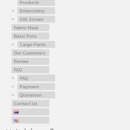
Products
Embroidery
Silk Screen
Fabric Mask
Basic Polo
Cargo Pants
Our Customers
Review
FAQ
FAQ
Payment
Quotation
Contact Us