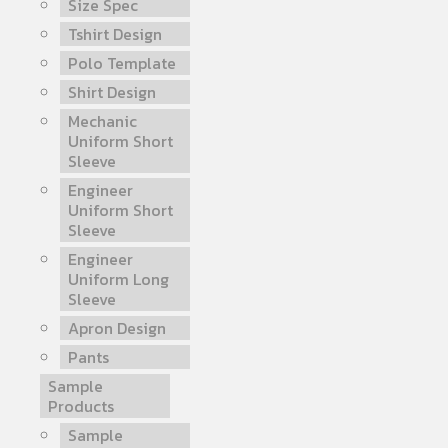
Size Spec
Tshirt Design
Polo Template
Shirt Design
Mechanic
Uniform Short
Sleeve
Engineer
Uniform Short
Sleeve
Engineer
Uniform Long
Sleeve
Apron Design
Pants
Sample
Products
Sample