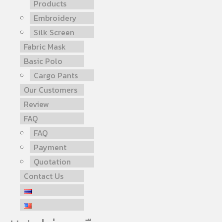
Products
Embroidery
Silk Screen
Fabric Mask
Basic Polo
Cargo Pants
Our Customers
Review
FAQ
FAQ
Payment
Quotation
Contact Us