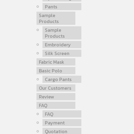
Pants
Sample
Products
Sample
Products
Embroidery
Silk Screen
Fabric Mask
Basic Polo
Cargo Pants
Our Customers
Review
FAQ
FAQ
Payment
Quotation