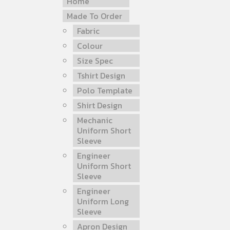
Home
Made To Order
Fabric
Colour
Size Spec
Tshirt Design
Polo Template
Shirt Design
Mechanic
Uniform Short
Sleeve
Engineer
Uniform Short
Sleeve
Engineer
Uniform Long
Sleeve
Apron Design