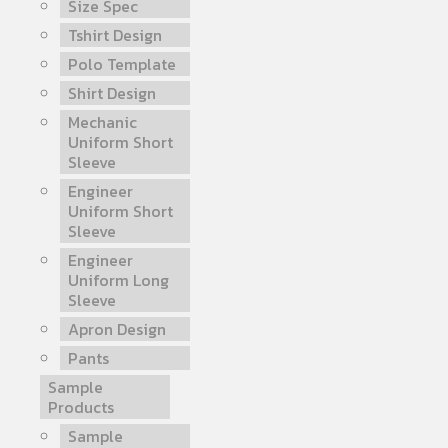
Size Spec
Tshirt Design
Polo Template
Shirt Design
Mechanic
Uniform Short
Sleeve
Engineer
Uniform Short
Sleeve
Engineer
Uniform Long
Sleeve
Apron Design
Pants
Sample
Products
Sample