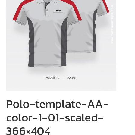
Polo-template-AA-
color-1-01-scaled-
366×404