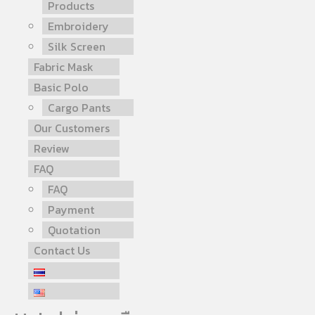
Products
Embroidery
Silk Screen
Fabric Mask
Basic Polo
Cargo Pants
Our Customers
Review
FAQ
FAQ
Payment
Quotation
Contact Us