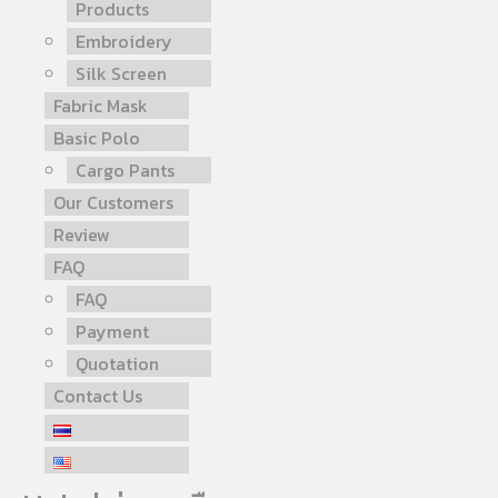
Products
Embroidery
Silk Screen
Fabric Mask
Basic Polo
Cargo Pants
Our Customers
Review
FAQ
FAQ
Payment
Quotation
Contact Us