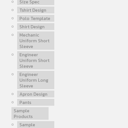
Size Spec
Tshirt Design
Polo Template
Shirt Design
Mechanic
Uniform Short
Sleeve
Engineer
Uniform Short
Sleeve
Engineer
Uniform Long
Sleeve
Apron Design
Pants
Sample
Products
Sample