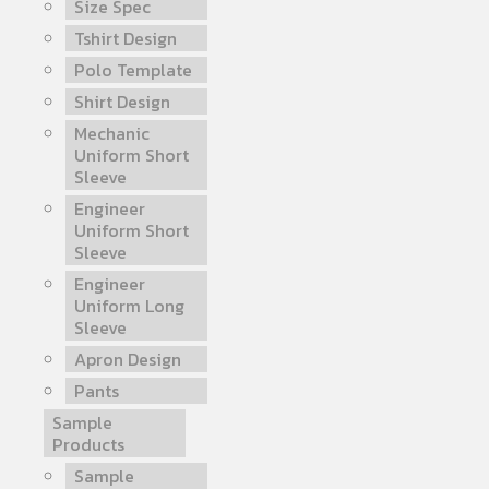
Size Spec
Tshirt Design
Polo Template
Shirt Design
Mechanic
Uniform Short
Sleeve
Engineer
Uniform Short
Sleeve
Engineer
Uniform Long
Sleeve
Apron Design
Pants
Sample
Products
Sample