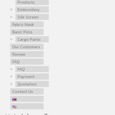
Products
Embroidery
Silk Screen
Fabric Mask
Basic Polo
Cargo Pants
Our Customers
Review
FAQ
FAQ
Payment
Quotation
Contact Us