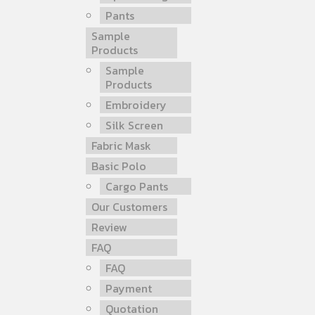
Pants
Sample
Products
Sample
Products
Embroidery
Silk Screen
Fabric Mask
Basic Polo
Cargo Pants
Our Customers
Review
FAQ
FAQ
Payment
Quotation