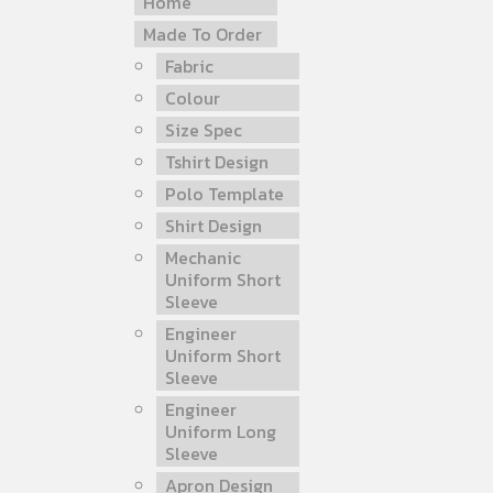
Home
Made To Order
Fabric
Colour
Size Spec
Tshirt Design
Polo Template
Shirt Design
Mechanic
Uniform Short
Sleeve
Engineer
Uniform Short
Sleeve
Engineer
Uniform Long
Sleeve
Apron Design