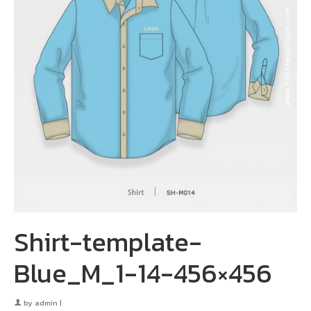
Shirt-template-
Blue_M_1-14-456×456
by
admin
|