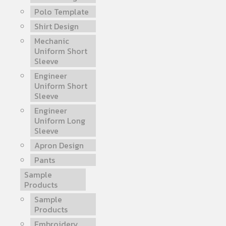
Polo Template
Shirt Design
Mechanic
Uniform Short
Sleeve
Engineer
Uniform Short
Sleeve
Engineer
Uniform Long
Sleeve
Apron Design
Pants
Sample
Products
Sample
Products
Embroidery