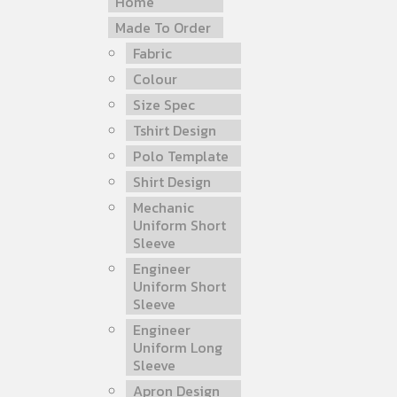
Home
Made To Order
Fabric
Colour
Size Spec
Tshirt Design
Polo Template
Shirt Design
Mechanic
Uniform Short
Sleeve
Engineer
Uniform Short
Sleeve
Engineer
Uniform Long
Sleeve
Apron Design