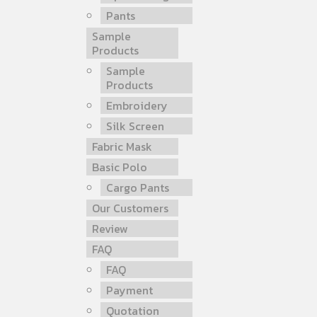
Pants
Sample
Products
Sample
Products
Embroidery
Silk Screen
Fabric Mask
Basic Polo
Cargo Pants
Our Customers
Review
FAQ
FAQ
Payment
Quotation