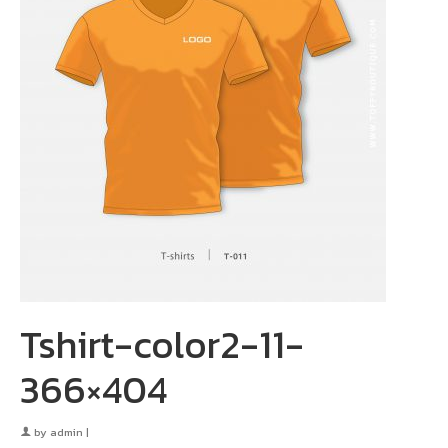
Tshirt-color2-11-
366×404
by
admin
|