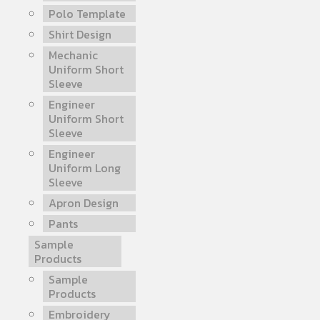
Polo Template
Shirt Design
Mechanic
Uniform Short
Sleeve
Engineer
Uniform Short
Sleeve
Engineer
Uniform Long
Sleeve
Apron Design
Pants
Sample
Products
Sample
Products
Embroidery